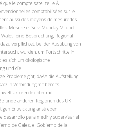
é que le compte satellite lié Ã
nventionnelles comptabilisées sur le
erchent aussi des moyens de mesurerles
lles, Mesure et Suivi Munday M. und
 Wales: eine Besprechung, Regional
dazu verpflichtet, bei der Ausübung von
ntersucht wurden, um Fortschritte in
t es sich um ökologische
ung und die
e Probleme gibt, daÃŸ die Aufstellung
atz in Verbindung mit bereits
weltfaktoren leichter mit
e Befunde anderen Regionen des UK
igen Entwicklung anstreben.
desarrollo para medir y supervisar el
bierno de Gales, el Gobierno de la