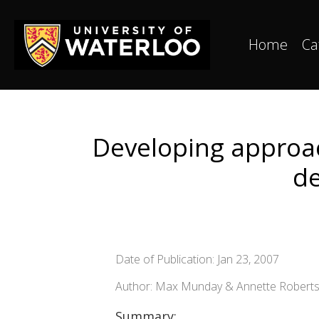
Home
Ca
Developing approa
de
Date of Publication: Jan 23, 2007
Author: Max Munday & Annette Robert
Summary: