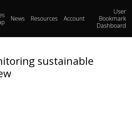
User
es
News
Resources
Account
Bookmark
ap
Dashboard
toring sustainable
iew