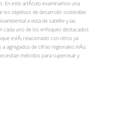
es. En este artÃ­culo examinamos una
 los objetivos de desarrollo sostenible.
oambiental a vista de satélite y las
on cada uno de los enfoques destacados
foque estÃ¡ relacionado con otros ya
es a agregados de cifras regionales mÃ¡s
 necesitan métodos para supervisar y