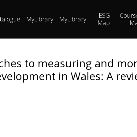
ESG
Cours
talogue
MyLibrary
MyLibrary
Map
M
ches to measuring and moni
velopment in Wales: A rev
s