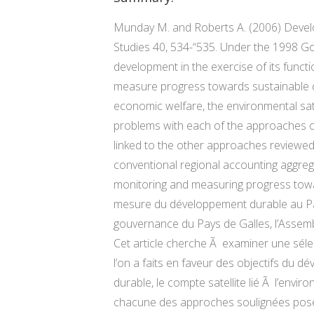
Munday M. and Roberts A. (2006) Develo
Studies 40, 534-“535. Under the 1998 G
development in the exercise of its func
measure progress towards sustainable de
economic welfare, the environmental sat
problems with each of the approaches ou
linked to the other approaches reviewed,
conventional regional accounting aggreg
monitoring and measuring progress tow
mesure du développement durable au Pays d
gouvernance du Pays de Galles, l’Assem
Cet article cherche Ã examiner une sélec
l’on a faits en faveur des objectifs du 
durable, le compte satellite lié Ã l’envi
chacune des approches soulignées pose 