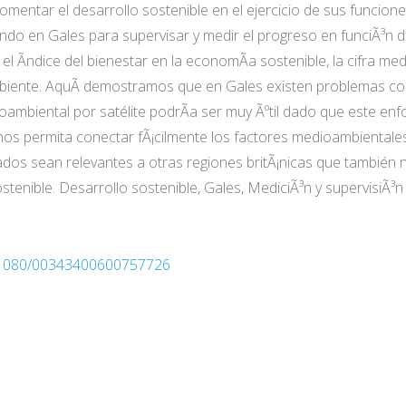
entar el desarrollo sostenible en el ejercicio de sus funcion
do en Gales para supervisar y medir el progreso en funciÃ³n de
el Ã­ndice del bienestar en la economÃ­a sostenible, la cifra medi
mbiente. AquÃ­ demostramos que en Gales existen problemas c
ioambiental por satélite podrÃ­a ser muy Ãºtil dado que este en
e nos permita conectar fÃ¡cilmente los factores medioambiental
ados sean relevantes a otras regiones britÃ¡nicas que también
stenible. Desarrollo sostenible, Gales, MediciÃ³n y supervisiÃ³n
10.1080/00343400600757726