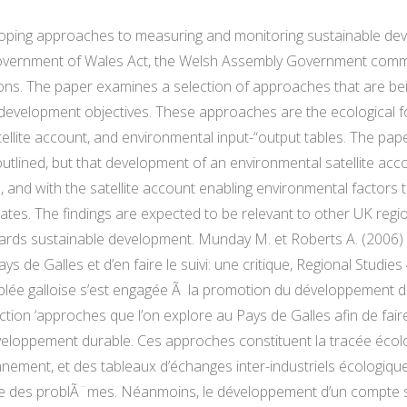
ping approaches to measuring and monitoring sustainable deve
overnment of Wales Act, the Welsh Assembly Government commi
tions. The paper examines a selection of approaches that are be
velopment objectives. These approaches are the ecological foo
ellite account, and environmental input-“output tables. The pap
tlined, but that development of an environmental satellite acco
 and with the satellite account enabling environmental factors
ates. The findings are expected to be relevant to other UK regi
ards sustainable development. Munday M. et Roberts A. (2006)
e Galles et d’en faire le suivi: une critique, Regional Studies 4
blée galloise s’est engagée Ã la promotion du développement d
tion ‘approches que l’on explore au Pays de Galles afin de fair
développement durable. Ces approches constituent la tracée écol
ronnement, et des tableaux d’échanges inter-industriels écologiqu
des problÃ¨mes. Néanmoins, le développement d’un compte sate