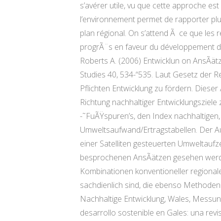
s’avérer utile, vu que cette approche est
l’environnement permet de rapporter plu
plan régional. On s’attend Ã ce que les 
progrÃ¨s en faveur du développement dur
Roberts A. (2006) Entwicklun on AnsÃä
Studies 40, 534-“535. Laut Gesetz der R
Pflichten Entwicklung zu fördern. Diese
Richtung nachhaltiger Entwicklungsziele
-˜FuÃŸspuren’s, den Index nachhaltigen,
Umweltsaufwand/Ertragstabellen. Der Auf
einer Satelliten gesteuerten Umweltaufz
besprochenen AnsÃätzen gesehen werden 
Kombinationen konventioneller regiona
sachdienlich sind, die ebenso Methode
Nachhaltige Entwicklung, Wales, Messun
desarrollo sostenible en Gales: una revi