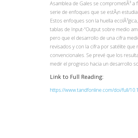
Asamblea de Gales se comprometiÃ³ a fom
serie de enfoques que se estÃ¡n estudian
Estos enfoques son la huella ecolÃ³gica, 
tablas de Input-“Output sobre medio a
pero que el desarrollo de una cifra med
revisados y con la cifra por satélite qu
convencionales. Se prevé que los result
medir el progreso hacia un desarrollo so
Link to Full Reading:
https://www.tandfonline.com/doi/full/