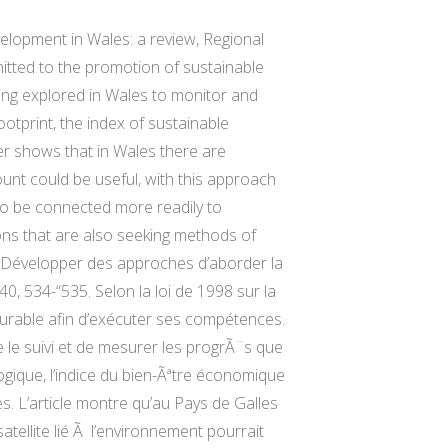
lopment in Wales: a review, Regional
tted to the promotion of sustainable
ing explored in Wales to monitor and
tprint, the index of sustainable
er shows that in Wales there are
unt could be useful, with this approach
 to be connected more readily to
ons that are also seeking methods of
 Développer des approches d’aborder la
0, 534-“535. Selon la loi de 1998 sur la
urable afin d’exécuter ses compétences.
e le suivi et de mesurer les progrÃ¨s que
ogique, l’indice du bien-Ãªtre économique
es. L’article montre qu’au Pays de Galles
llite lié Ã l’environnement pourrait